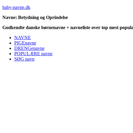
baby-navne.dk
Navne: Betydning og Oprindelse
Godkendte danske børnenavne + navneliste over top mest populæ
NAVNE
PIGEnavne
DRENGenavne
POPULÆRE navne
SØG navn