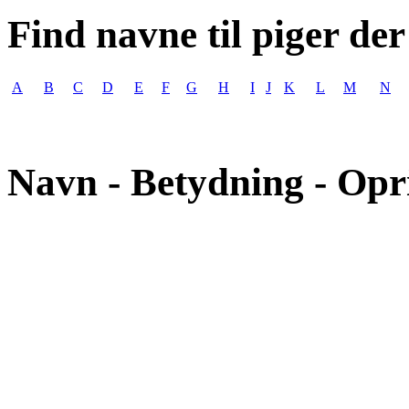
Find navne til piger der
A
B
C
D
E
F
G
H
I
J
K
L
M
N
Navn - Betydning - Opr