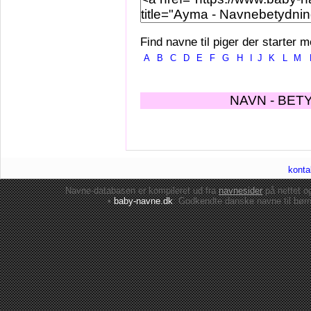
Find navne til piger der starter m
A
B
C
D
E
F
G
H
I
J
K
L
M
NAVN - BET
konta
Navne-databasen er kompileret ud fra
navnesider
på nettet 
•
baby-navne.dk
: Godkendte danske
navne til bør