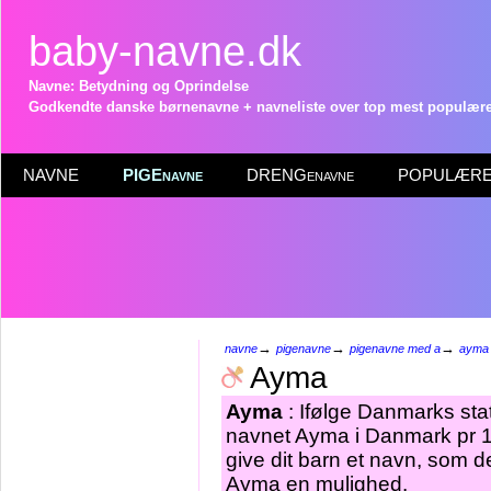
baby-navne.dk
Navne: Betydning og Oprindelse
Godkendte danske børnenavne + navneliste over top mest populære 
NAVNE
PIGEnavne
DRENGenavne
POPULÆRE 
→
→
→
navne
pigenavne
pigenavne med a
ayma
Ayma
Ayma
: Ifølge Danmarks stat
navnet Ayma i Danmark pr 1.
give dit barn et navn, som de
Ayma en mulighed.