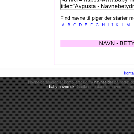
Find navne til piger der starter m
A
B
C
D
E
F
G
H
I
J
K
L
M
NAVN - BET
konta
Navne-databasen er kompileret ud fra
navnesider
på nettet 
•
baby-navne.dk
: Godkendte danske
navne til bør