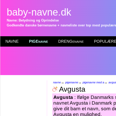
baby-navne.dk
Navne: Betydning og Oprindelse
Godkendte danske børnenavne + navneliste over top mest populære 
NAVNE
PIGEnavne
DRENGenavne
POPULÆRE 
→
→
→
navne
pigenavne
pigenavne med a
avgus
Avgusta
Avgusta
: Ifølge Danmarks s
navnet Avgusta i Danmark pr
give dit barn et navn, som de
Avgusta en mulighed.