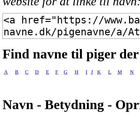
website for at linke til navn
Find navne til piger der
A
B
C
D
E
F
G
H
I
J
K
L
M
N
Navn - Betydning - Opr