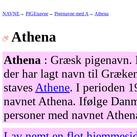
NAVNE
→
PIGEnavne
→
Pigenavne med A
→
Athena
Athena
Athena
: Græsk pigenavn. 
der har lagt navn til Græk
staves
Athene
. I perioden 
navnet Athena. Ifølge Danma
personer med navnet Athena
Lav nemt en flot hjemmesid