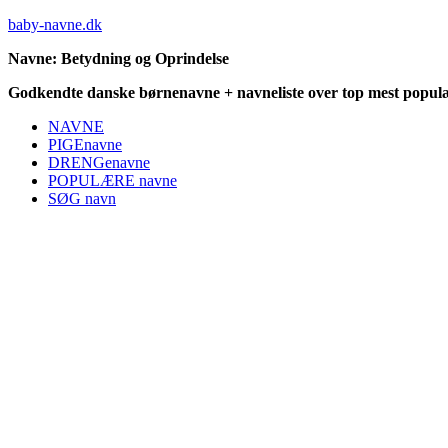
baby-navne.dk
Navne: Betydning og Oprindelse
Godkendte danske børnenavne + navneliste over top mest populæ
NAVNE
PIGEnavne
DRENGenavne
POPULÆRE navne
SØG navn