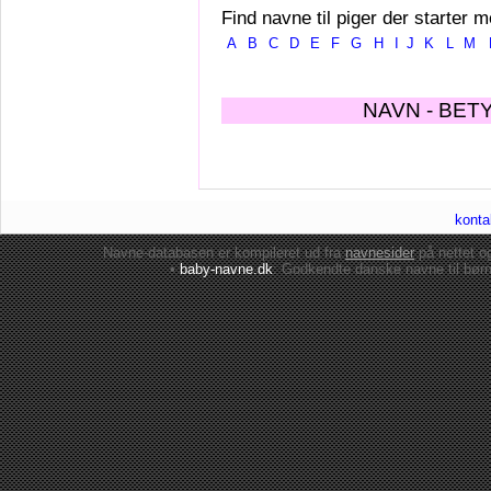
Find navne til piger der starter m
A
B
C
D
E
F
G
H
I
J
K
L
M
NAVN - BET
konta
Navne-databasen er kompileret ud fra
navnesider
på nettet 
•
baby-navne.dk
: Godkendte danske
navne til bør