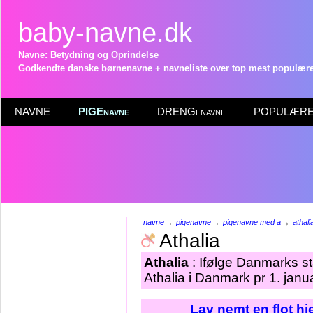
baby-navne.dk
Navne: Betydning og Oprindelse
Godkendte danske børnenavne + navneliste over top mest populære 
NAVNE
PIGEnavne
DRENGenavne
POPULÆRE 
→
→
→
navne
pigenavne
pigenavne med a
athali
Athalia
Athalia
: Ifølge Danmarks st
Athalia i Danmark pr 1. janu
Lav nemt en flot h