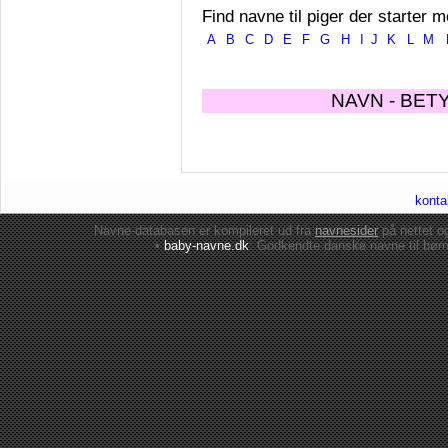
Find navne til piger der starter m
A
B
C
D
E
F
G
H
I
J
K
L
M
NAVN - BET
konta
Navne-databasen er kompileret ud fra
navnesider
på nettet 
•
baby-navne.dk
: Godkendte danske
navne til bør