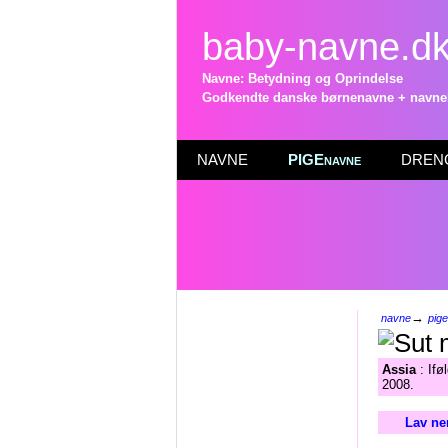
baby-navne.d
Navne: Betydning og Oprindelse
Godkendte danske børnenavne + navneli
NAVNE
PIGEnavne
DRENG
→
navne
pig
Assia
: Ifø
2008.
Lav ne