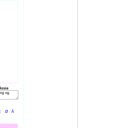
Assia
Æ
Ø
Å