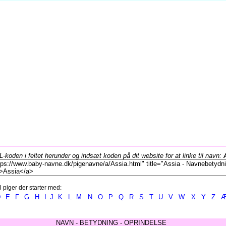
koden i feltet herunder og indsæt koden på dit website for at linke til navn:
l piger der starter med:
D
E
F
G
H
I
J
K
L
M
N
O
P
Q
R
S
T
U
V
W
X
Y
Z
NAVN - BETYDNING - OPRINDELSE