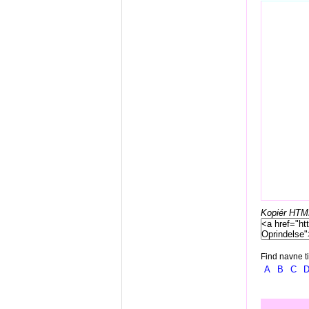
Kopiér HTML-
Find navne ti
A
B
C