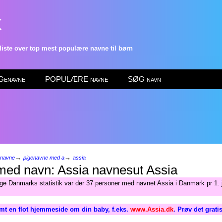
k
ste over top mest populære navne til børn
enavne
POPULÆRE navne
SØG navn
→
→
enavne
pigenavne med a
assia
Assia
lge Danmarks statistik var der 37 personer med navnet Assia i Danmark pr 1. 
mt en flot hjemmeside om din baby, f.eks.
www.Assia.dk
. Prøv det grati