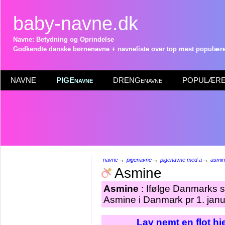
baby-navne.dk
Navne: Betydning og Oprindelse
Godkendte danske børnenavne + navneliste over top mest populære 
NAVNE
PIGEnavne
DRENGenavne
POPULÆRE 
→
→
→
navne
pigenavne
pigenavne med a
asmi
Asmine
Asmine
: Ifølge Danmarks s
Asmine i Danmark pr 1. jan
Lav nemt en flot h