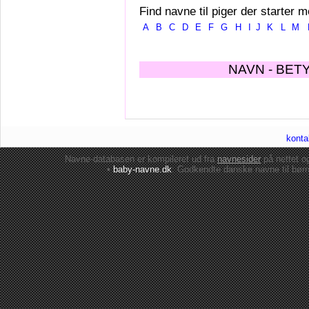
Find navne til piger der starter m
A
B
C
D
E
F
G
H
I
J
K
L
M
NAVN - BET
konta
Navne-databasen er kompileret ud fra
navnesider
på nettet 
•
baby-navne.dk
: Godkendte danske
navne til bør