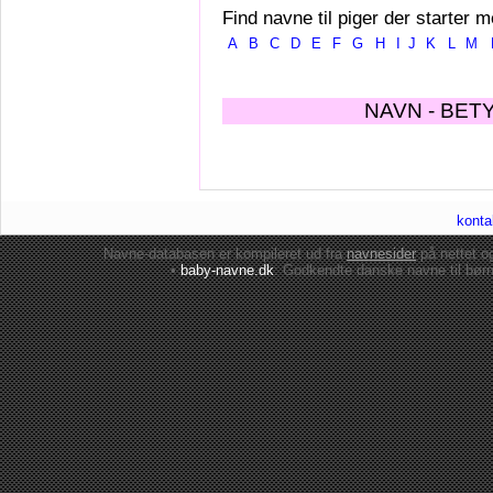
Find navne til piger der starter m
A
B
C
D
E
F
G
H
I
J
K
L
M
NAVN - BET
konta
Navne-databasen er kompileret ud fra
navnesider
på nettet 
•
baby-navne.dk
: Godkendte danske
navne til bør