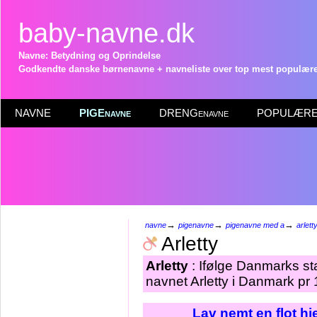
baby-navne.dk
Navne: Betydning og Oprindelse
Godkendte danske børnenavne + navneliste over top mest populære 
NAVNE
PIGEnavne
DRENGenavne
POPULÆRE 
→
→
→
navne
pigenavne
pigenavne med a
arlett
Arletty
Arletty
: Ifølge Danmarks sta
navnet Arletty i Danmark pr 
Lav nemt en flot h