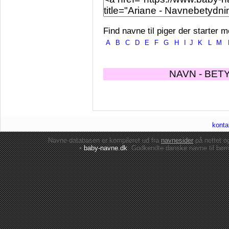
Find navne til piger der starter m
A
B
C
D
E
F
G
H
I
J
K
L
M
NAVN - BET
konta
Navne-databasen er kompileret ud fra
navnesider
på nettet 
•
baby-navne.dk
: Godkendte danske
navne til bør