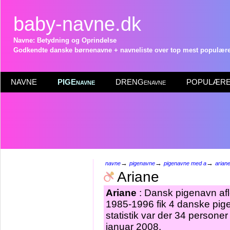
baby-navne.dk
Navne: Betydning og Oprindelse
Godkendte danske børnenavne + navneliste over top mest populære 
NAVNE
PIGEnavne
DRENGenavne
POPULÆRE 
→
→
→
navne
pigenavne
pigenavne med a
arian
Ariane
Ariane
: Dansk pigenavn af
1985-1996 fik 4 danske pige
statistik var der 34 persone
januar 2008.