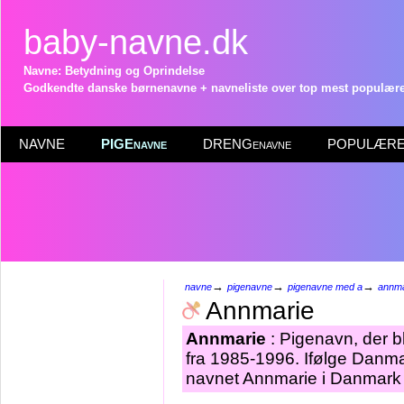
baby-navne.dk
Navne: Betydning og Oprindelse
Godkendte danske børnenavne + navneliste over top mest populære 
NAVNE
PIGEnavne
DRENGenavne
POPULÆRE 
→
→
→
navne
pigenavne
pigenavne med a
annma
Annmarie
Annmarie
: Pigenavn, der bl
fra 1985-1996. Ifølge Danma
navnet Annmarie i Danmark 