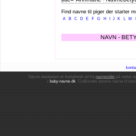
Find navne til piger der starter m
A
B
C
D
E
F
G
H
I
J
K
L
M
NAVN - BET
konta
Navne-databasen er kompileret ud fra
navnesider
på nettet 
•
baby-navne.dk
: Godkendte danske
navne til bør