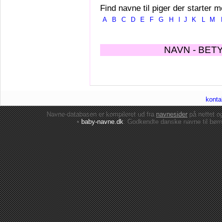
Find navne til piger der starter m
A
B
C
D
E
F
G
H
I
J
K
L
M
NAVN - BET
konta
Navne-databasen er kompileret ud fra
navnesider
på nettet 
•
baby-navne.dk
: Godkendte danske
navne til bør