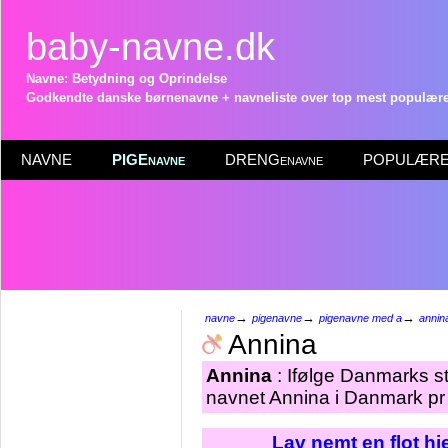
baby-navne.dk
Navne: Betydning og Oprindelse
Godkendte danske børnenavne + navneliste over top mest populære 
NAVNE
PIGEnavne
DRENGenavne
POPULÆRE 
→
→
→
navne
pigenavne
pigenavne med a
annin
Annina
Annina
: Ifølge Danmarks st
navnet Annina i Danmark pr 
Lav nemt en flot h