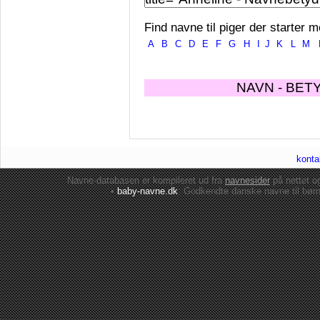
Find navne til piger der starter m
A
B
C
D
E
F
G
H
I
J
K
L
M
NAVN - BET
konta
Navne-databasen er kompileret ud fra
navnesider
på nettet 
•
baby-navne.dk
: Godkendte danske
navne til bør