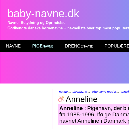
baby-navne.dk
Navne: Betydning og Oprindelse
Godkendte danske børnenavne + navneliste over top mest populære 
NAVNE
PIGEnavne
DRENGenavne
POPULÆRE 
→
→
→
navne
pigenavne
pigenavne med a
annel
Anneline
Anneline
: Pigenavn, der ble
fra 1985-1996. Ifølge Danma
navnet Anneline i Danmark p