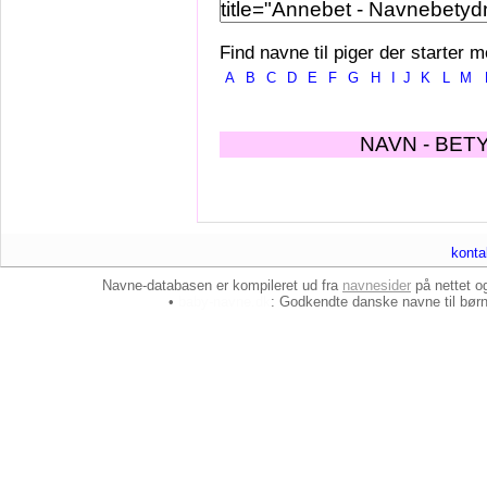
Find navne til piger der starter m
A
B
C
D
E
F
G
H
I
J
K
L
M
NAVN - BET
konta
Navne-databasen er kompileret ud fra
navnesider
på nettet 
•
baby-navne.dk
: Godkendte danske
navne til bør