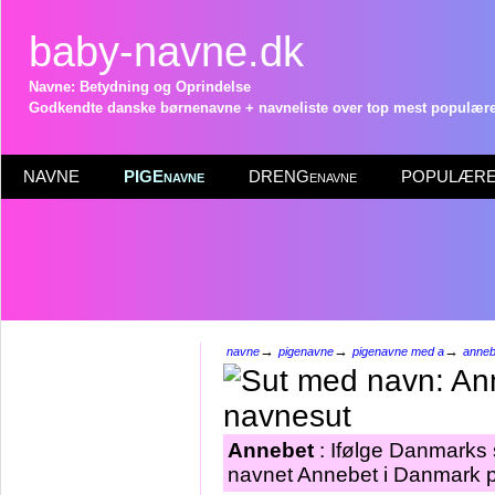
baby-navne.dk
Navne: Betydning og Oprindelse
Godkendte danske børnenavne + navneliste over top mest populære 
NAVNE
PIGEnavne
DRENGenavne
POPULÆRE 
→
→
→
navne
pigenavne
pigenavne med a
anneb
Annebet
: Ifølge Danmarks 
navnet Annebet i Danmark pr