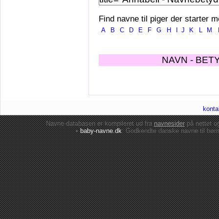
Find navne til piger der starter m
A
B
C
D
E
F
G
H
I
J
K
L
M
NAVN - BET
konta
Navne-databasen er kompileret ud fra
navnesider
på nettet 
•
baby-navne.dk
: Godkendte danske
navne til bør