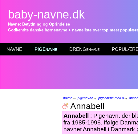
baby-navne.dk
Navne: Betydning og Oprindelse
Godkendte danske børnenavne + navneliste over top mest populære 
NAVNE
PIGEnavne
DRENGenavne
POPULÆRE 
→
→
→
navne
pigenavne
pigenavne med a
annab
Annabell
Annabell
: Pigenavn, der ble
fra 1985-1996. Ifølge Danma
navnet Annabell i Danmark p