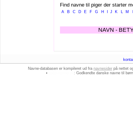
Find navne til piger der starter m
A
B
C
D
E
F
G
H
I
J
K
L
M
NAVN - BET
konta
Navne-databasen er kompileret ud fra
navnesider
på nettet 
•
baby-navne.dk
: Godkendte danske
navne til bør