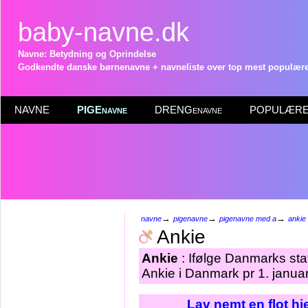
baby-navne.dk
Navne: Betydning og Oprindelse
Godkendte danske børnenavne + navneliste over top mest populære 
NAVNE
PIGEnavne
DRENGenavne
POPULÆRE 
→
→
→
navne
pigenavne
pigenavne med a
ankie
Ankie
Ankie
: Ifølge Danmarks sta
Ankie i Danmark pr 1. janua
Lav nemt en flot h