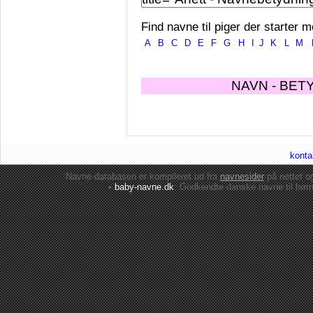
Find navne til piger der starter m
A
B
C
D
E
F
G
H
I
J
K
L
M
NAVN - BET
konta
Navne-databasen er kompileret ud fra
navnesider
på nettet 
•
baby-navne.dk
: Godkendte danske
navne til bør