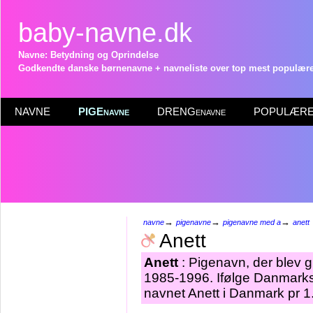
baby-navne.dk
Navne: Betydning og Oprindelse
Godkendte danske børnenavne + navneliste over top mest populære 
NAVNE
PIGEnavne
DRENGenavne
POPULÆRE 
→
→
→
navne
pigenavne
pigenavne med a
anett
Anett
Anett
: Pigenavn, der blev gi
1985-1996. Ifølge Danmarks 
navnet Anett i Danmark pr 1