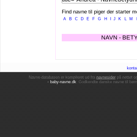
Find navne til piger der starter m
A
B
C
D
E
F
G
H
I
J
K
L
M
NAVN - BET
konta
Navne-databasen er kompileret ud fra
navnesider
på nettet 
•
baby-navne.dk
: Godkendte danske
navne til bør