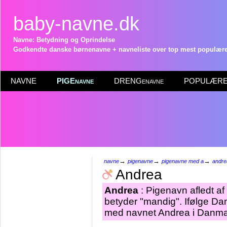
baby-navne.dk
Navne: Betydning og Oprindelse
Godkendte danske børnenavne + navneliste over top mest populære 
NAVNE
PIGEnavne
DRENGenavne
POPULÆRE 
→
→
→
navne
pigenavne
pigenavne med a
andre
Andrea
Andrea
: Pigenavn afledt a
betyder "mandig". Ifølge Da
med navnet Andrea i Danmar