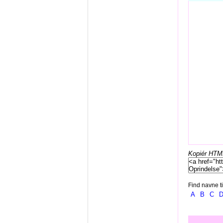
Kopiér HTML-
Find navne ti
A
B
C