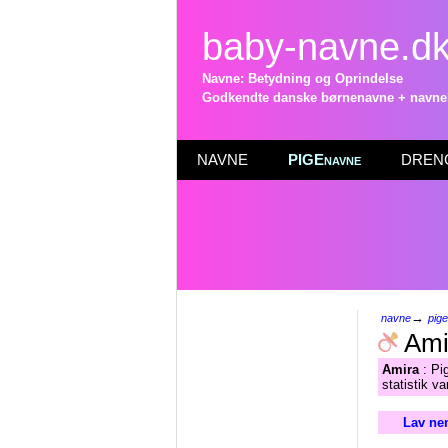
baby-navne.d
Navne: Betydning og Oprindelse
Godkendte danske børnenavne + navneli
NAVNE
PIGEnavne
DRENG
→
navne
pig
Ami
Amira
: Pig
statistik v
Lav ne