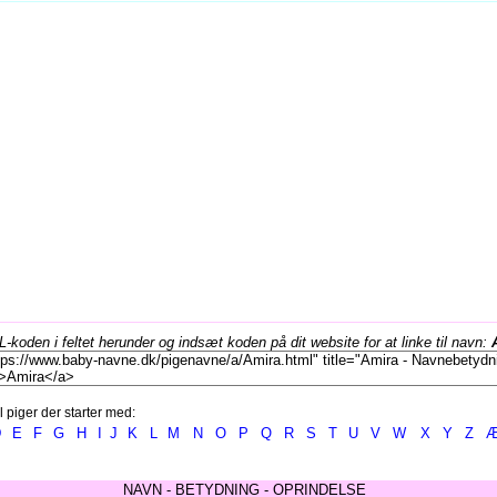
koden i feltet herunder og indsæt koden på dit website for at linke til navn:
l piger der starter med:
D
E
F
G
H
I
J
K
L
M
N
O
P
Q
R
S
T
U
V
W
X
Y
Z
NAVN - BETYDNING - OPRINDELSE