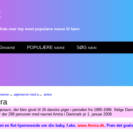
k
ste over top mest populære navne til børn
enavne
POPULÆRE navne
SØG navn
→
→
enavne
pigenavne med a
amira
ra
enavn, der blev givet til 26 danske piger i perioden fra 1985-1996. Ifølge Da
ar der 298 personer med navnet Amira i Danmark pr 1. januar 2008.
mt en flot hjemmeside om din baby, f.eks.
www.Amira.dk
. Prøv det grat