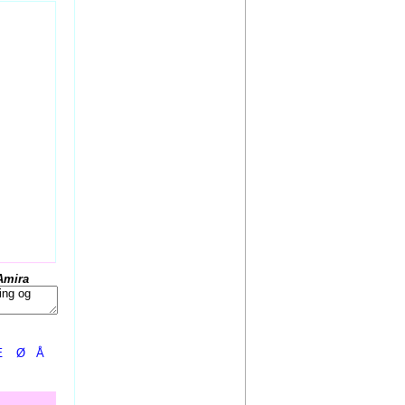
Amira
Æ
Ø
Å