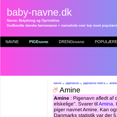
baby-navne.dk
Navne: Betydning og Oprindelse
Godkendte danske børnenavne + navneliste over top mest populære 
NAVNE
PIGEnavne
DRENGenavne
POPULÆRE 
→
→
→
navne
pigenavne
pigenavne med a
amine
Amine
Amine
: Pigenavn afledt af 
elskelige". Svarer til
Amina
.
piger navnet Amine. Kan og
Danmarks statistik var der 