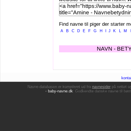
Find navne til piger der starter m
A
B
C
D
E
F
G
H
I
J
K
L
M
NAVN - BET
konta
Navne-databasen er kompileret ud fra
navnesider
på nettet 
•
baby-navne.dk
: Godkendte danske
navne til bør