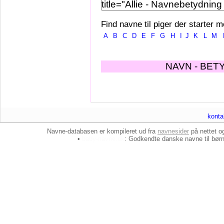
Find navne til piger der starter m
A
B
C
D
E
F
G
H
I
J
K
L
M
NAVN - BET
konta
Navne-databasen er kompileret ud fra
navnesider
på nettet 
•
baby-navne.dk
: Godkendte danske
navne til bør