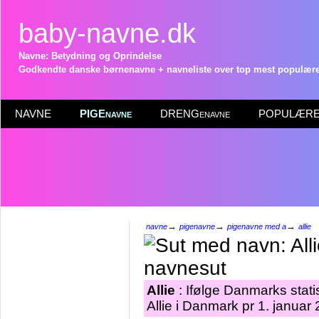
baby-navne.dk
Navne: Betydning og Oprindelse
Godkendte danske børnenavne + navneliste over top mest populære 
NAVNE
PIGEnavne
DRENGenavne
POPULÆRE 
→
→
→
navne
pigenavne
pigenavne med a
allie
Allie
: Ifølge Danmarks stati
Allie i Danmark pr 1. januar