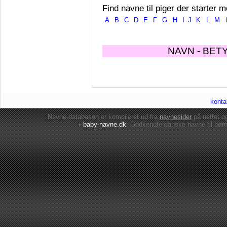
Find navne til piger der starter m
A
B
C
D
E
F
G
H
I
J
K
L
M
NAVN - BET
konta
Navne-databasen er kompileret ud fra
navnesider
på nettet 
•
baby-navne.dk
: Godkendte danske
navne til bør