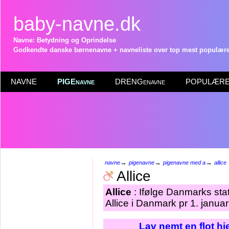
baby-navne.dk
Navne: Betydning og Oprindelse
Godkendte danske børnenavne + navneliste over top mest populære 
NAVNE
PIGEnavne
DRENGenavne
POPULÆRE 
→
→
→
navne
pigenavne
pigenavne med a
allice
Allice
Allice
: Ifølge Danmarks sta
Allice i Danmark pr 1. janua
Lav nemt en flot h