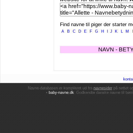
Find navne til piger der starter m
A
B
C
D
E
F
G
H
I
J
K
L
M
NAVN - BET
konta
Navne-databasen er kompileret ud fra
navnesider
på nettet 
•
baby-navne.dk
: Godkendte danske
navne til bør