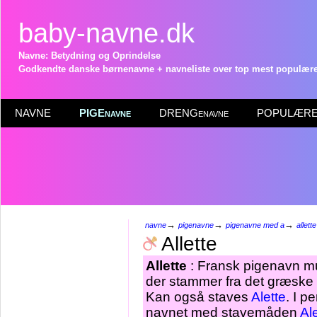
baby-navne.dk
Navne: Betydning og Oprindelse
Godkendte danske børnenavne + navneliste over top mest populære 
NAVNE
PIGEnavne
DRENGenavne
POPULÆRE 
→
→
→
navne
pigenavne
pigenavne med a
allette
Allette
Allette
: Fransk pigenavn mul
der stammer fra det græske 
Kan også staves
Alette
. I p
navnet med stavemåden
Al