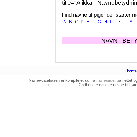
Find navne til piger der starter m
A
B
C
D
E
F
G
H
I
J
K
L
M
NAVN - BET
konta
Navne-databasen er kompileret ud fra
navnesider
på nettet 
•
baby-navne.dk
: Godkendte danske
navne til bør