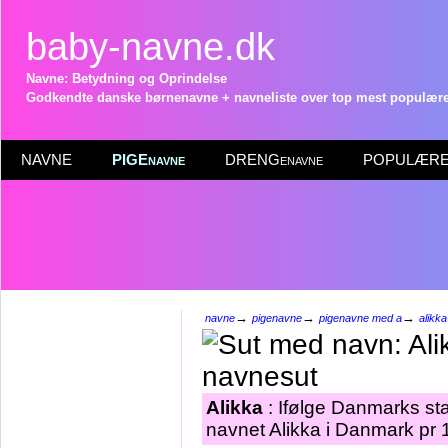
baby-navne.dk
Navne: Betydning og Oprindelse
Godkendte danske børnenavne + navneliste over top mest populære 
NAVNE
PIGEnavne
DRENGenavne
POPULÆRE 
→
→
→
navne
pigenavne
pigenavne med a
alikka
Alikka
: Ifølge Danmarks sta
navnet Alikka i Danmark pr 