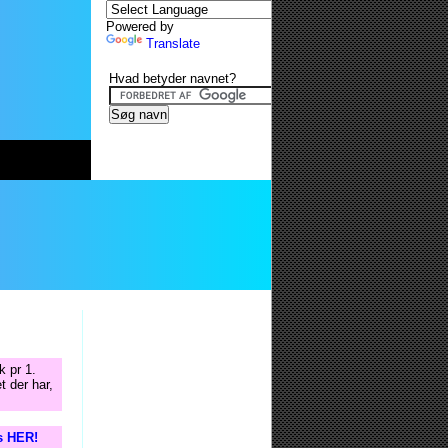
Powered by
Translate
Hvad betyder navnet?
k pr 1.
t der har,
is HER!