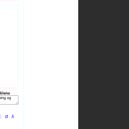
Aliena
Æ
Ø
Å