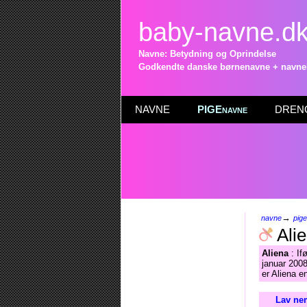
baby-navne.d
Navne: Betydning og Oprindelse
Godkendte danske børnenavne + navneli
NAVNE
PIGEnavne
DRENG
→
navne
pig
Ali
Aliena
: If
januar 2008
er Aliena e
Lav nem