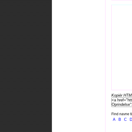
Kopiér HTML-
Find navne ti
A
B
C