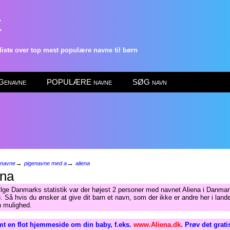
k
ste over top mest populære navne til børn
enavne
POPULÆRE navne
SØG navn
→
→
enavne
pigenavne med a
aliena
ena
ølge Danmarks statistik var der højest 2 personer med navnet Aliena i Danmar
. Så hvis du ønsker at give dit barn et navn, som der ikke er andre her i lande
n mulighed.
t en flot hjemmeside om din baby, f.eks.
www.Aliena.dk
. Prøv det grat