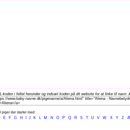
koden i feltet herunder og indsæt koden på dit website for at linke til navn:
l piger der starter med:
D
E
F
G
H
I
J
K
L
M
N
O
P
Q
R
S
T
U
V
W
X
Y
Z