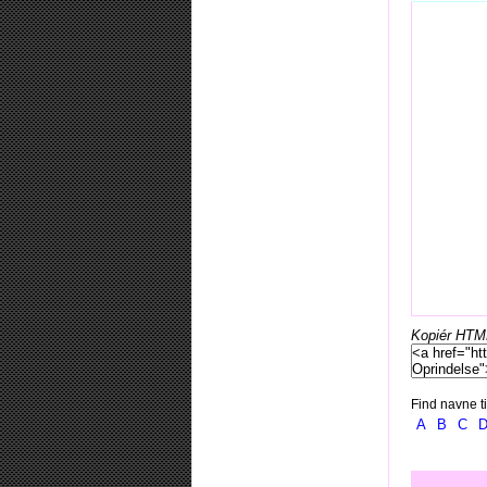
Kopiér HTML-
Find navne ti
A
B
C