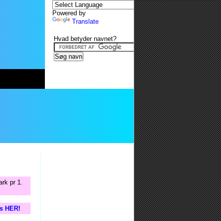
Powered by
Translate
Hvad betyder navnet?
rk pr 1.
is HER!