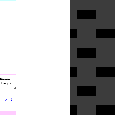
Alfrede
Æ
Ø
Å