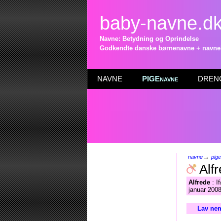
baby-navne.d
Navne: Betydning og Oprindelse
Godkendte danske børnenavne + navneli
NAVNE
PIGEnavne
DRENG
→
navne
pig
Alfr
Alfrede
: I
januar 2008
Lav nem