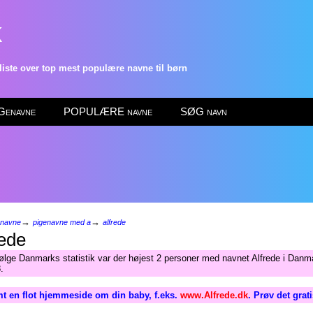
k
ste over top mest populære navne til børn
enavne
POPULÆRE navne
SØG navn
→
→
enavne
pigenavne med a
alfrede
ede
følge Danmarks statistik var der højest 2 personer med navnet Alfrede i Danma
.
t en flot hjemmeside om din baby, f.eks.
www.Alfrede.dk
. Prøv det grat