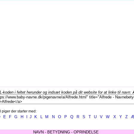
koden i feltet herunder og indsæt koden på dit website for at linke til navn:
l piger der starter med:
D
E
F
G
H
I
J
K
L
M
N
O
P
Q
R
S
T
U
V
W
X
Y
Z
NAVN - BETYDNING - OPRINDELSE