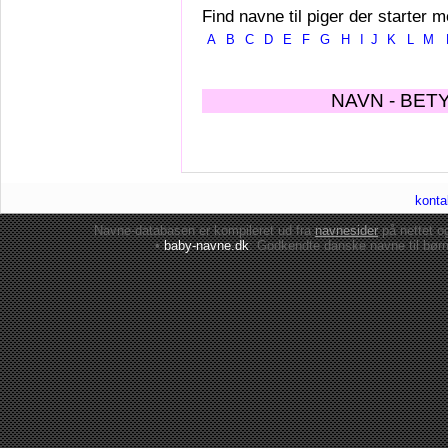
Find navne til piger der starter m
A
B
C
D
E
F
G
H
I
J
K
L
M
NAVN - BET
konta
Navne-databasen er kompileret ud fra
navnesider
på nettet 
•
baby-navne.dk
: Godkendte danske
navne til bør