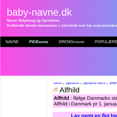
baby-navne.dk
Navne: Betydning og Oprindelse
Godkendte danske børnenavne + navneliste over top mest populære 
NAVNE
PIGEnavne
DRENGenavne
POPULÆRE 
→
→
→
navne
pigenavne
pigenavne med a
alfhild
Alfhild
Alfhild
: Ifølge Danmarks st
Alfhild i Danmark pr 1. janu
Lav nemt en flot h