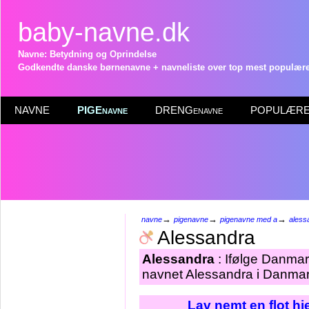
baby-navne.dk
Navne: Betydning og Oprindelse
Godkendte danske børnenavne + navneliste over top mest populære 
NAVNE
PIGEnavne
DRENGenavne
POPULÆRE 
→
→
→
navne
pigenavne
pigenavne med a
aless
Alessandra
Alessandra
: Ifølge Danmar
navnet Alessandra i Danmark
Lav nemt en flot h