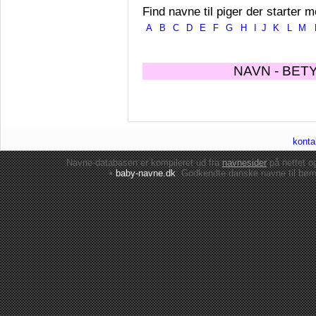
Find navne til piger der starter m
A
B
C
D
E
F
G
H
I
J
K
L
M
NAVN - BET
konta
Navne-databasen er kompileret ud fra
navnesider
på nettet 
•
baby-navne.dk
: Godkendte danske
navne til bør