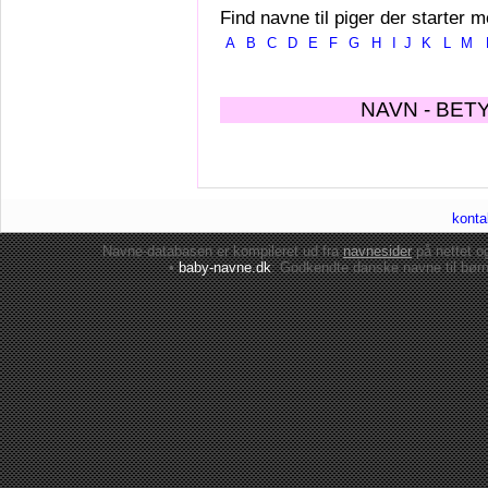
Find navne til piger der starter m
A
B
C
D
E
F
G
H
I
J
K
L
M
NAVN - BET
konta
Navne-databasen er kompileret ud fra
navnesider
på nettet 
•
baby-navne.dk
: Godkendte danske
navne til bør