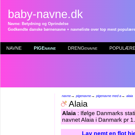
baby-navne.dk
Navne: Betydning og Oprindelse
Godkendte danske børnenavne + navneliste over top mest populære 
NAVNE
PIGEnavne
DRENGenavne
POPULÆRE 
→
→
→
navne
pigenavne
pigenavne med a
alaia
Alaia
Alaia
: Ifølge Danmarks stat
navnet Alaia i Danmark pr 1
Lav nemt en flot h