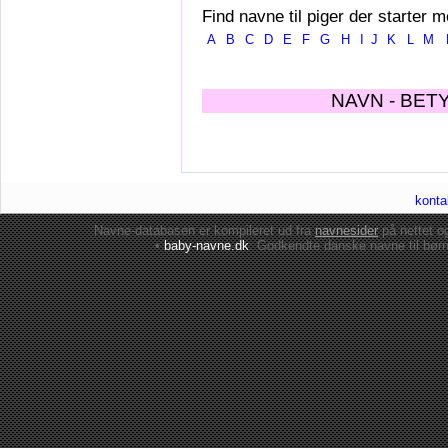
Find navne til piger der starter m
A
B
C
D
E
F
G
H
I
J
K
L
M
NAVN - BET
konta
Navne-databasen er kompileret ud fra
navnesider
på nettet 
•
baby-navne.dk
: Godkendte danske
navne til bør