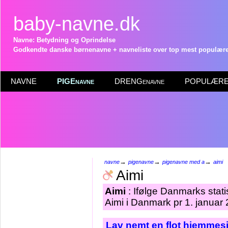
baby-navne.dk
Navne: Betydning og Oprindelse
Godkendte danske børnenavne + navneliste over top mest populære 
NAVNE
PIGEnavne
DRENGenavne
POPULÆRE 
→
→
→
navne
pigenavne
pigenavne med a
aimi
Aimi
Aimi
: Ifølge Danmarks stat
Aimi i Danmark pr 1. januar
Lav nemt en flot hjemmesi