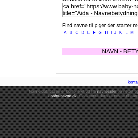
Find navne til piger der starter m
A
B
C
D
E
F
G
H
I
J
K
L
M
NAVN - BET
konta
Navne-databasen er kompileret ud fra
navnesider
på nettet 
•
baby-navne.dk
: Godkendte danske
navne til bør