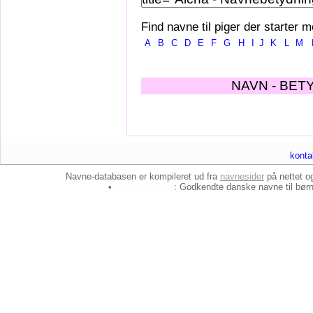
Find navne til piger der starter m
A
B
C
D
E
F
G
H
I
J
K
L
M
NAVN - BET
konta
Navne-databasen er kompileret ud fra
navnesider
på nettet 
•
baby-navne.dk
: Godkendte danske
navne til bør