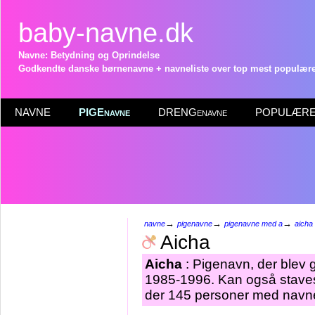
baby-navne.dk
Navne: Betydning og Oprindelse
Godkendte danske børnenavne + navneliste over top mest populære 
NAVNE
PIGEnavne
DRENGenavne
POPULÆRE 
→
→
→
navne
pigenavne
pigenavne med a
aicha
Aicha
Aicha
: Pigenavn, der blev gi
1985-1996. Kan også staves 
der 145 personer med navne