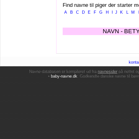
Find navne til piger der starter m
A
B
C
D
E
F
G
H
I
J
K
L
M
NAVN - BET
konta
Navne-databasen er kompileret ud fra
navnesider
på nettet 
•
baby-navne.dk
: Godkendte danske
navne til bør