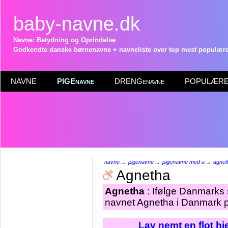
baby-navne.dk
Navne: Betydning og Oprindelse
Godkendte danske børnenavne + navneliste over top mest populære 
NAVNE
PIGEnavne
DRENGenavne
POPULÆRE 
→
→
→
navne
pigenavne
pigenavne med a
agnet
Agnetha
Agnetha
: Ifølge Danmarks 
navnet Agnetha i Danmark pr
Lav nemt en flot h