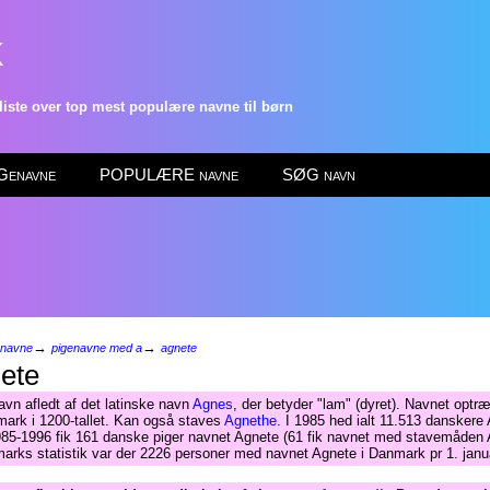
k
ste over top mest populære navne til børn
enavne
POPULÆRE navne
SØG navn
→
→
enavne
pigenavne med a
agnete
ete
avn afledt af det latinske navn
Agnes
, der betyder "lam" (dyret). Navnet optræ
mark i 1200-tallet. Kan også staves
Agnethe
. I 1985 hed ialt 11.513 danskere 
985-1996 fik 161 danske piger navnet Agnete (61 fik navnet med stavemåden 
arks statistik var der 2226 personer med navnet Agnete i Danmark pr 1. janu