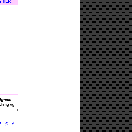
is HER!
Agnete
Æ
Ø
Å