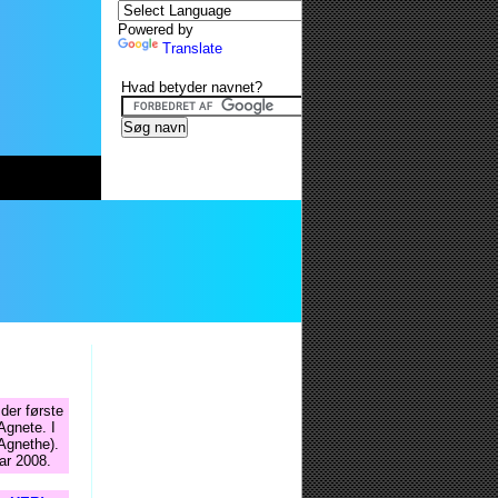
Powered by
Translate
Hvad betyder navnet?
der første
Agnete. I
Agnethe).
ar 2008.