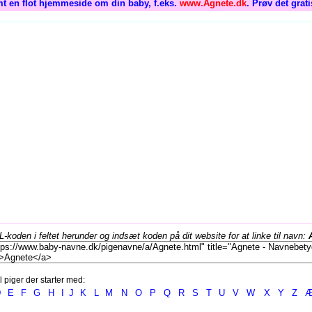
t en flot hjemmeside om din baby, f.eks.
www.Agnete.dk
. Prøv det grat
koden i feltet herunder og indsæt koden på dit website for at linke til navn:
l piger der starter med:
D
E
F
G
H
I
J
K
L
M
N
O
P
Q
R
S
T
U
V
W
X
Y
Z