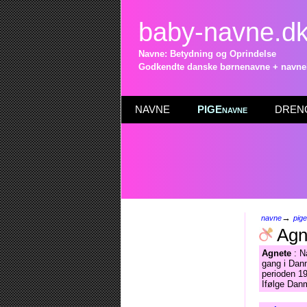
baby-navne.d
Navne: Betydning og Oprindelse
Godkendte danske børnenavne + navneli
NAVNE
PIGEnavne
DRENG
→
navne
pig
Agn
Agnete
: N
gang i Dan
perioden 1
Ifølge Danm