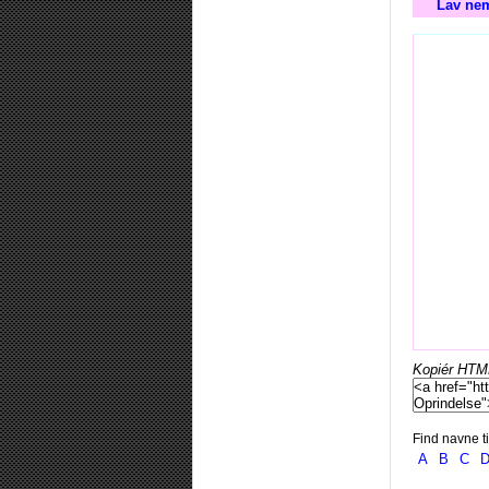
Lav nem
Kopiér HTML-
Find navne ti
A
B
C