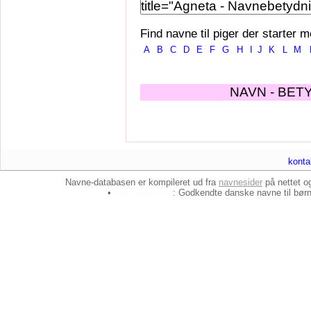
Find navne til piger der starter m
A
B
C
D
E
F
G
H
I
J
K
L
M
NAVN - BET
konta
Navne-databasen er kompileret ud fra
navnesider
på nettet 
•
baby-navne.dk
: Godkendte danske
navne til bør