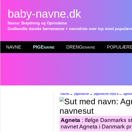
baby-navne.dk
Navne: Betydning og Oprindelse
Godkendte danske børnenavne + navneliste over top mest populære 
NAVNE
PIGEnavne
DRENGenavne
POPULÆRE 
→
→
→
navne
pigenavne
pigenavne med a
agnet
Agneta
: Ifølge Danmarks st
navnet Agneta i Danmark pr 