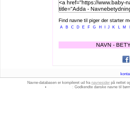
Find navne til piger der starter m
A
B
C
D
E
F
G
H
I
J
K
L
M
NAVN - BET
konta
Navne-databasen er kompileret ud fra
navnesider
på nettet 
•
baby-navne.dk
: Godkendte danske
navne til bør