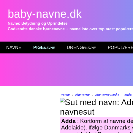
baby-navne.dk
Navne: Betydning og Oprindelse
Godkendte danske børnenavne + navneliste over top mest populære 
NAVNE
PIGEnavne
DRENGenavne
POPULÆRE 
→
→
→
navne
pigenavne
pigenavne med a
adda
Adda
: Kortform af navne de
Adelaide). Ifølge Danmarks 