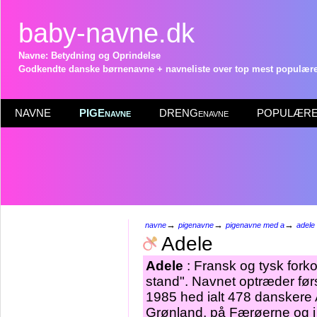
baby-navne.dk
Navne: Betydning og Oprindelse
Godkendte danske børnenavne + navneliste over top mest populære 
NAVNE
PIGEnavne
DRENGenavne
POPULÆRE 
→
→
→
navne
pigenavne
pigenavne med a
adele
Adele
Adele
: Fransk og tysk forko
stand". Navnet optræder førs
1985 hed ialt 478 danskere 
Grønland, på Færøerne og i