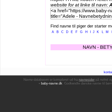
website for at linke til navn:
A
Find navne til piger der starter m
A
B
C
D
E
F
G
H
I
J
K
L
M
NAVN - BET
konta
Navne-databasen er kompileret ud fra
navnesider
på nettet 
•
baby-navne.dk
: Godkendte danske
navne til bør