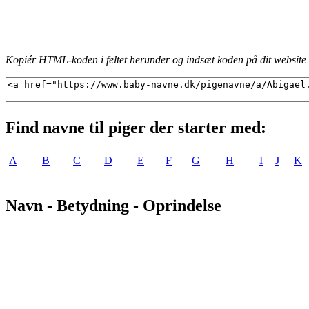
Kopiér HTML-koden i feltet herunder og indsæt koden på dit website f
Find navne til piger der starter med:
A
B
C
D
E
F
G
H
I
J
K
Navn - Betydning - Oprindelse