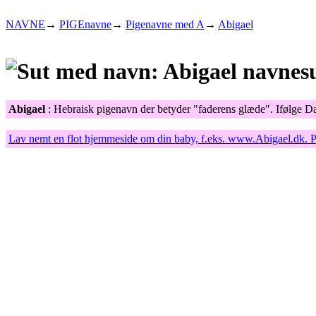
NAVNE
→
PIGEnavne
→
Pigenavne med A
→
Abigael
Abigael
: Hebraisk pigenavn der betyder "faderens glæde". Ifølge Da
Lav nemt en flot hjemmeside om din baby, f.eks.
www.Abigael.dk
. 