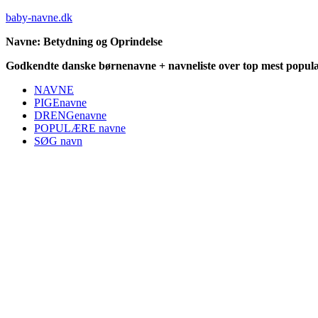
baby-navne.dk
Navne: Betydning og Oprindelse
Godkendte danske børnenavne + navneliste over top mest populæ
NAVNE
PIGEnavne
DRENGenavne
POPULÆRE navne
SØG navn