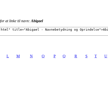
or at linke til navn:
Abigael
L
M
N
O
P
Q
R
S
T
U