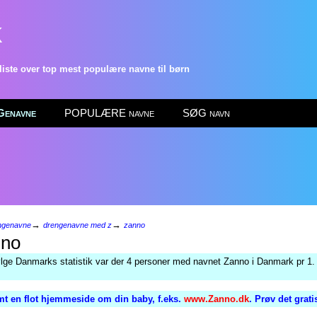
k
ste over top mest populære navne til børn
enavne
POPULÆRE navne
SØG navn
→
→
ngenavne
drengenavne med z
zanno
no
ølge Danmarks statistik var der 4 personer med navnet Zanno i Danmark pr 1.
t en flot hjemmeside om din baby, f.eks.
www.Zanno.dk
. Prøv det grat