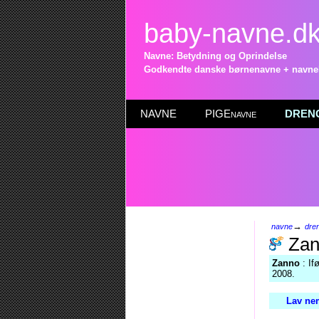
baby-navne.d
Navne: Betydning og Oprindelse
Godkendte danske børnenavne + navneli
NAVNE
PIGEnavne
DRENG
→
navne
dre
Zan
Zanno
: If
2008.
Lav nem