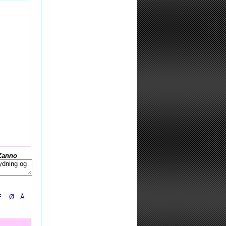
Zanno
Æ
Ø
Å