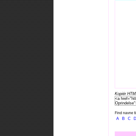
Kopiér HTML-
Find navne ti
A
B
C