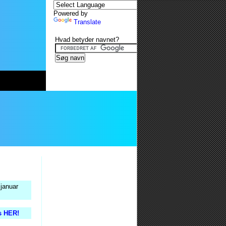
Powered by
Translate
Hvad betyder navnet?
 januar
is HER!