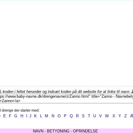
koden i feltet herunder og indsæt koden på dit website for at linke til navn:
l drenge der starter med:
D
E
F
G
H
I
J
K
L
M
N
O
P
Q
R
S
T
U
V
W
X
Y
Z
NAVN - BETYDNING - OPRINDELSE