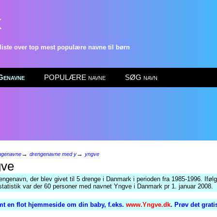
k
ste over top mest populære navne til børn
enavne
POPULÆRE navne
SØG navn
→
→
ngenavne
drengenavne med y
yngve
ve
engenavn, der blev givet til 5 drenge i Danmark i perioden fra 1985-1996. Iføl
tatistik var der 60 personer med navnet Yngve i Danmark pr 1. januar 2008.
t en flot hjemmeside om din baby, f.eks.
www.Yngve.dk
. Prøv det grat