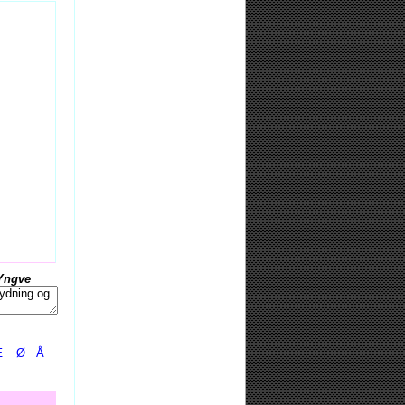
Yngve
Æ
Ø
Å