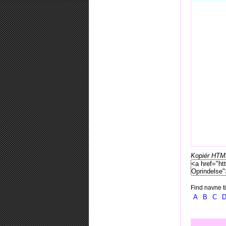
Kopiér HTML-
Find navne ti
A
B
C