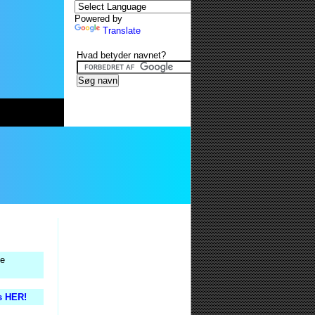
Powered by
Translate
Hvad betyder navnet?
ge
is HER!