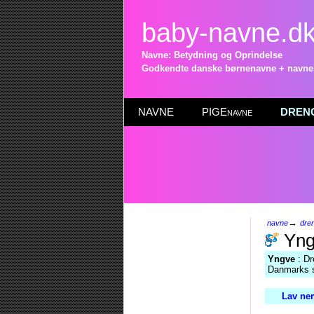
baby-navne.d
Navne: Betydning og Oprindelse
Godkendte danske børnenavne + navneli
NAVNE
PIGEnavne
DRENG
→
navne
dre
Yng
Yngve
: Dr
Danmarks s
Lav nem