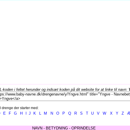
koden i feltet herunder og indsæt koden på dit website for at linke til navn:
l drenge der starter med:
D
E
F
G
H
I
J
K
L
M
N
O
P
Q
R
S
T
U
V
W
X
Y
Z
NAVN - BETYDNING - OPRINDELSE