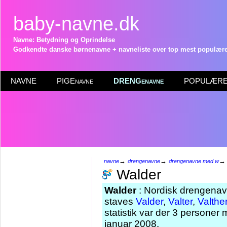
baby-navne.dk
Navne: Betydning og Oprindelse
Godkendte danske børnenavne + navneliste over top mest populære 
NAVNE
PIGEnavne
DRENGenavne
POPULÆRE 
→
→
navne
drengenavne
drengenavne med w
Walder
Walder
: Nordisk drengenav
staves
Valder
,
Valter
,
Valthe
statistik var der 3 personer
januar 2008.