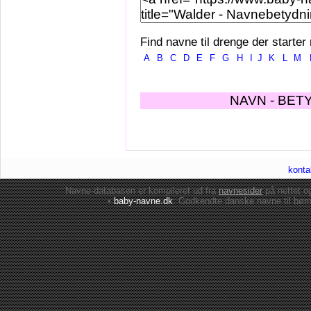
Find navne til drenge der starter
A
B
C
D
E
F
G
H
I
J
K
L
M
NAVN - BET
konta
Navne-databasen er kompileret ud fra
navnesider
på nettet 
•
baby-navne.dk
: Godkendte danske
navne til bør