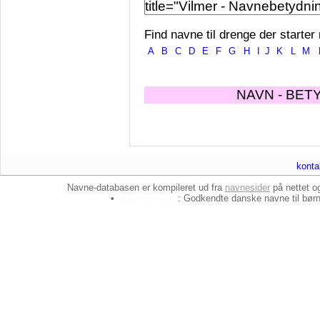
Find navne til drenge der starter
A
B
C
D
E
F
G
H
I
J
K
L
M
NAVN - BET
konta
Navne-databasen er kompileret ud fra
navnesider
på nettet 
•
baby-navne.dk
: Godkendte danske
navne til bør