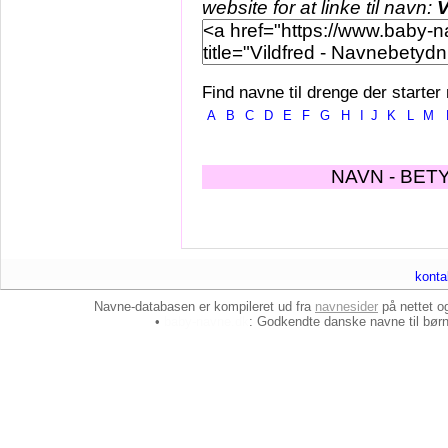
website for at linke til navn:
V
Find navne til drenge der starter
A
B
C
D
E
F
G
H
I
J
K
L
M
NAVN - BET
konta
Navne-databasen er kompileret ud fra
navnesider
på nettet 
•
baby-navne.dk
: Godkendte danske
navne til bør