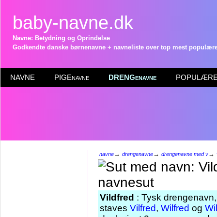
baby-navne.dk
Navne: Betydning og Oprindelse
Godkendte danske børnenavne + navneliste over top mest populære 
NAVNE
PIGEnavne
DRENGenavne
POPULÆRE 
→
→
→
navne
drengenavne
drengenavne med v
Vildfred
: Tysk drengenavn, d
staves
Vilfred
,
Wilfred
og
Wi