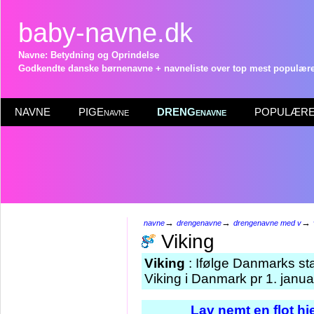
baby-navne.dk
Navne: Betydning og Oprindelse
Godkendte danske børnenavne + navneliste over top mest populære 
NAVNE
PIGEnavne
DRENGenavne
POPULÆRE 
→
→
→
navne
drengenavne
drengenavne med v
Viking
Viking
: Ifølge Danmarks sta
Viking i Danmark pr 1. janua
Lav nemt en flot h