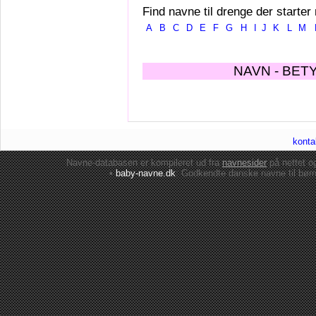
Find navne til drenge der starter
A
B
C
D
E
F
G
H
I
J
K
L
M
NAVN - BET
konta
Navne-databasen er kompileret ud fra
navnesider
på nettet 
•
baby-navne.dk
: Godkendte danske
navne til bør