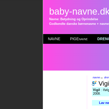
baby-navne.d
Navne: Betydning og Oprindelse
Godkendte danske børnenavne + navneli
NAVNE
PIGEnavne
DRENG
→
navne
dre
Vigi
Vigil
: Iføl
2008.
Lav ne