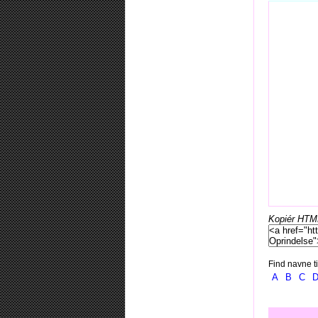
Kopiér HTML-
Find navne ti
A
B
C