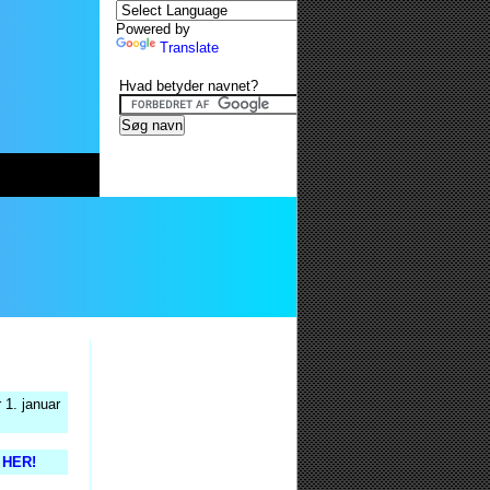
Powered by
Translate
Hvad betyder navnet?
 1. januar
s HER!