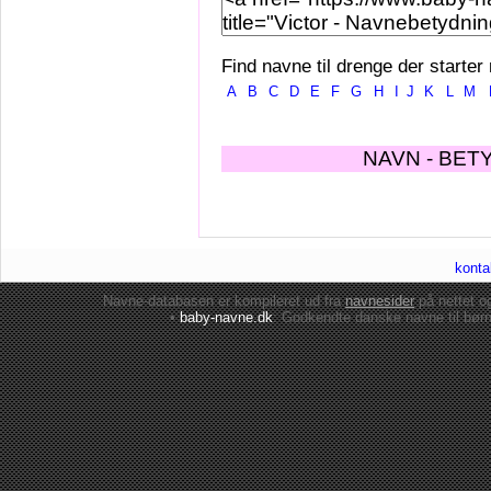
Find navne til drenge der starter
A
B
C
D
E
F
G
H
I
J
K
L
M
NAVN - BET
konta
Navne-databasen er kompileret ud fra
navnesider
på nettet 
•
baby-navne.dk
: Godkendte danske
navne til bør