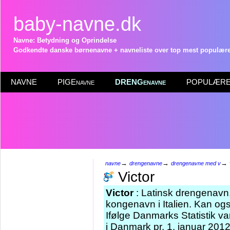
baby-navne.dk
Navne: Betydning og Oprindelse
Godkendte danske børnenavne + navneliste over top mest populære 
NAVNE
PIGEnavne
DRENGenavne
POPULÆRE 
→
→
→
navne
drengenavne
drengenavne med v
Victor
Victor
: Latinsk drengenavn,
kongenavn i Italien. Kan og
Ifølge Danmarks Statistik v
i Danmark pr. 1. januar 2012