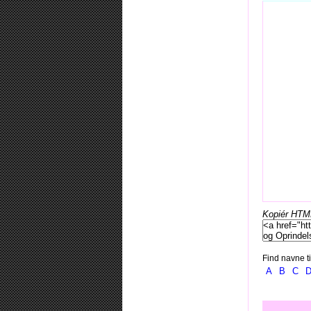
Kopiér HTML-
Find navne ti
A
B
C