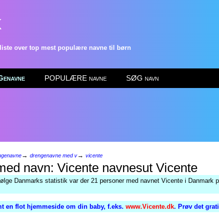
k
ste over top mest populære navne til børn
enavne
POPULÆRE navne
SØG navn
→
→
ngenavne
drengenavne med v
vicente
Vicente
følge Danmarks statistik var der 21 personer med navnet Vicente i Danmark pr
t en flot hjemmeside om din baby, f.eks.
www.Vicente.dk
. Prøv det grat