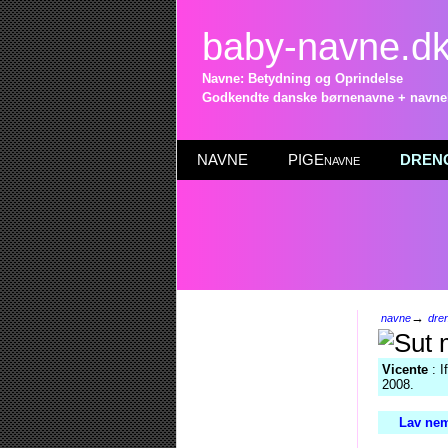
baby-navne.d
Navne: Betydning og Oprindelse
Godkendte danske børnenavne + navneli
NAVNE
PIGEnavne
DRENG
→
navne
dre
Vicente
: I
2008.
Lav nem