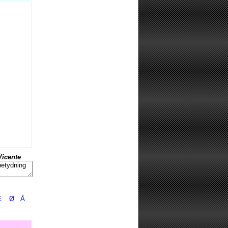
Vicente
Æ
Ø
Å