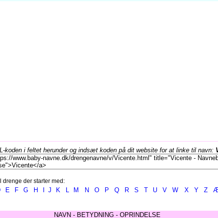
koden i feltet herunder og indsæt koden på dit website for at linke til navn:
l drenge der starter med:
D
E
F
G
H
I
J
K
L
M
N
O
P
Q
R
S
T
U
V
W
X
Y
Z
NAVN - BETYDNING - OPRINDELSE