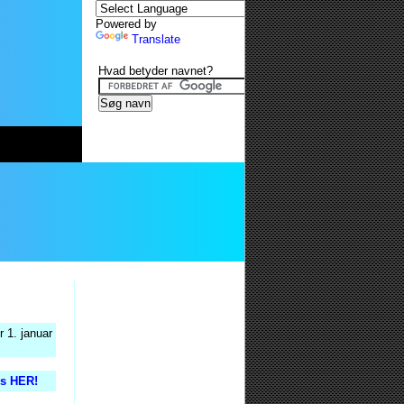
Powered by
Translate
Hvad betyder navnet?
 1. januar
is HER!