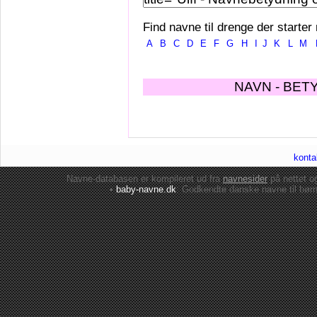
Find navne til drenge der starter
A
B
C
D
E
F
G
H
I
J
K
L
M
NAVN - BET
konta
Navne-databasen er kompileret ud fra
navnesider
på nettet 
•
baby-navne.dk
: Godkendte danske
navne til bør