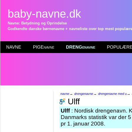
baby-navne.dk
Navne: Betydning og Oprindelse
Godkendte danske børnenavne + navneliste over top mest populære 
NAVNE
PIGEnavne
DRENGenavne
POPULÆRE 
→
→
→
navne
drengenavne
drengenavne med u
Ulff
Ulff
: Nordisk drengenavn. 
Danmarks statistik var der 
pr 1. januar 2008.