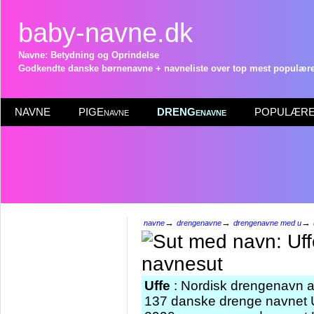
baby-navne.dk
Navne: Betydning og Oprindelse
Godkendte danske børnenavne + navneliste over top mest populære 
NAVNE
PIGEnavne
DRENGenavne
POPULÆRE 
→
→
→
navne
drengenavne
drengenavne med u
Uffe
: Nordisk drengenavn a
137 danske drenge navnet Uf