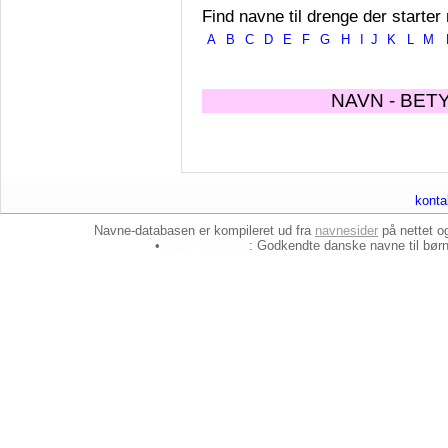
Find navne til drenge der starter
A
B
C
D
E
F
G
H
I
J
K
L
M
NAVN - BET
konta
Navne-databasen er kompileret ud fra
navnesider
på nettet 
•
baby-navne.dk
: Godkendte danske
navne til bør