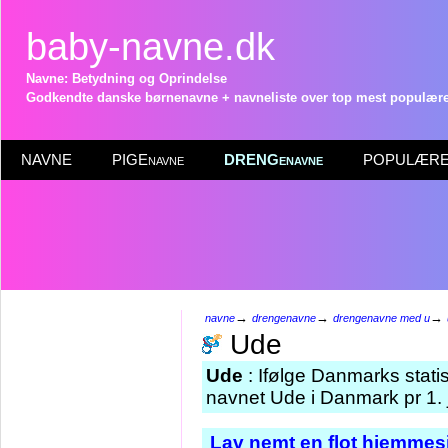
baby-navne.dk
Navne: Betydning og Oprindelse
Godkendte danske børnenavne + navneliste over top mest populære 
NAVNE
PIGEnavne
DRENGenavne
POPULÆRE 
→
→
→
navne
drengenavne
drengenavne med u
Ude
Ude
: Ifølge Danmarks stati
navnet Ude i Danmark pr 1. 
Lav nemt en flot hjemmesi